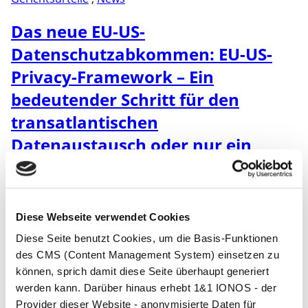
Das neue EU-US-
Datenschutzabkommen: EU-US-
Privacy-Framework – Ein
bedeutender Schritt für den
transatlantischen
Datenaustausch oder nur ein
temporärer Sieg?
by
Philip Essinger
März 17, 2025
No Comments
Diese Webseite verwendet Cookies
UPDATE: 17.03.2025: Die politischen Veränderungen in
Diese Seite benutzt Cookies, um die Basis-Funktionen
den USA unter der Präsidentschaft von Donald Trump
haben erhebliche Auswirkungen auf die
des CMS (Content Management System) einsetzen zu
Datenschutzvorgaben / DSGVO in Deutschland und
können, sprich damit diese Seite überhaupt generiert
der EU. Trump bringt Gefahren für den Fortbestand
werden kann. Darüber hinaus erhebt 1&1 IONOS - der
des Privacy Frameworks mit USA! In diesem Zuge
Provider dieser Website - anonymisierte Daten für