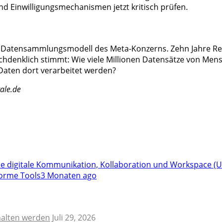
d Einwilligungsmechanismen jetzt kritisch prüfen.
s Datensammlungsmodell des Meta-Konzerns. Zehn Jahre Recht
hdenklich stimmt: Wie viele Millionen Datensätze von Mensch
Daten dort verarbeitet werden?
ale.de
e digitale Kommunikation, Kollaboration und Workspace (U
forme Tools
3 Monaten ago
halten werden
Juli 29, 2026