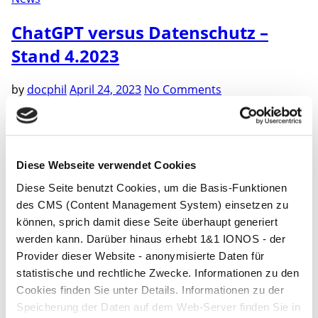
ChatGPT versus Datenschutz –
Stand 4.2023
by
docphil
April 24, 2023
No Comments
Datenschutz und die korrekte Nutzung von ChatGPT
Bei der Nutzung von ChatGPT, müssen folgende
wichtige Aspekte des Datenschutzes beachtet werden:
ChatGPT ist ein Chatbot, der mit Hilfe von künstlicher
Diese Webseite verwendet Cookies
Intelligenz (KI) verschiedene Anfragen beantworten
Diese Seite benutzt Cookies, um die Basis-Funktionen
kann, von Liebesbriefen über Geschäftsbriefe bis hin
des CMS (Content Management System) einsetzen zu
zu Programmiercodes. Es ist wichtig zu beachten, dass
können, sprich damit diese Seite überhaupt generiert
keine vertraulichen Unternehmensinformationen oder
werden kann. Darüber hinaus erhebt 1&1 IONOS - der
personenbezogenen Daten […]
Provider dieser Website - anonymisierte Daten für
Neue Beiträge
statistische und rechtliche Zwecke. Informationen zu den
Cookies finden Sie unter Details. Informationen zu der
Artikel 50 der KI-Verordnung: Was muss im Blick
Speicherung der Daten auf dem Web-Server finden Sie in
behalten werden
Juli 29, 2026