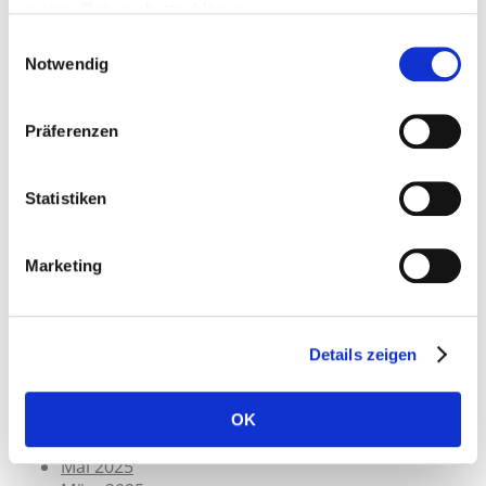
meiner Datenschutzerklärung.
KI & Datenschutz aus der Praxis – DSGVO-
Einwilligungsauswahl
konforme Tools
Mai 19, 2026
Notwendig
WhatsApp vs. Datenschutz – Stand 2026
Mai 19,
2026
DSGVO-Datenschutz-konforme Tools für die
Präferenzen
digitale Kommunikation, Kollaboration und
Workspace (Updated 5.2026)
Mai 19, 2026
Mehr digitale Souveränität für die EU: Frankreich
Statistiken
schafft Microsoft Teams und Zoom für Behörden
ab!
Januar 28, 2026
Marketing
Archiv
Details zeigen
Juli 2026
Mai 2026
OK
Januar 2026
Mai 2025