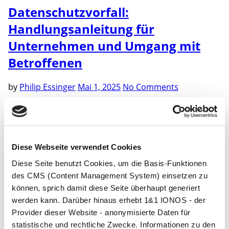
Datenschutzvorfall:
Handlungsanleitung für
Unternehmen und Umgang mit
Betroffenen
by
Philip Essinger
Mai 1, 2025
No Comments
Inhaltsverzeichnis Was ist ein Datenschutzvorfall? Wie
funktioniert die Meldung bei der Aufsichtsbehörde
Kontakte zu allen Aufsichtsbehörden nach
Bundesländer Umgang mit Betroffenen Nachbereitung
Diese Webseite verwendet Cookies
einer Datenpanne Prävention vor
Datenschutzvorfällen Risikoeinschätzung Fazit
Diese Seite benutzt Cookies, um die Basis-Funktionen
Einführung Ein Datenschutzvorfall kann durch
des CMS (Content Management System) einsetzen zu
verschiedene Ereignisse wie Datenpannen, IT-
können, sprich damit diese Seite überhaupt generiert
Sicherheitsvorfall oder Verletzung des Schutzes
werden kann. Darüber hinaus erhebt 1&1 IONOS - der
personenbezogener Daten verursacht werden. Unter
Provider dieser Website - anonymisierte Daten für
bestimmten Umständen, wie einem hohen Risiko für
statistische und rechtliche Zwecke. Informationen zu den