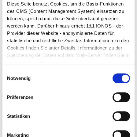
im Rahmen konkreter Kundenprojekte ein und schätze
Diese Seite benutzt Cookies, um die Basis-Funktionen
besonders die technische Tiefe und die
des CMS (Content Management System) einsetzen zu
datenschutzrechtliche Verlässlichkeit der
können, sprich damit diese Seite überhaupt generiert
Architekturentscheidungen.
werden kann. Darüber hinaus erhebt 1&1 IONOS - der
logicc – Compliance-Intelligenz im
Provider dieser Website - anonymisierte Daten für
deutschsprachigen Raum
statistische und rechtliche Zwecke. Informationen zu den
Cookies finden Sie unter Details. Informationen zu der
logicc adressiert einen Bereich, der in vielen
Speicherung der Daten auf dem Web-Server finden Sie in
Unternehmen unterversorgt ist: die strukturierte
meiner Datenschutzerklärung.
Verarbeitung von Compliance-relevanten Inhalten mit
Einwilligungsauswahl
KI-Unterstützung. Der Ansatz ist auf den
Notwendig
deutschsprachigen Rechtsraum zugeschnitten – und
damit auf die konkreten Anforderungen von DSGVO,
AVV und behördlichen Vorgaben. Für
Präferenzen
Datenschutzbeauftragte und Compliance-
Verantwortliche ist das eine andere Ausgangsbasis als
generische US-amerikanische LLM-Dienste.
Statistiken
Fonio – österreichischer KI-Service im
Rechenzentrum Hetzner Nürnberg
Marketing