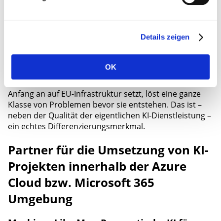
Fonio aus Österreich hat mich aus einem bestimmten
Grund auf den Radar: Der Dienst betreibt seine KI-
Details zeigen
Infrastruktur im Rechenzentrum von Hetzner in
Nürnberg – in Deutschland, innerhalb der EU, ohne
Drittlandtransfer. Das ist datenschutzrechtlich nicht
OK
trivial. Wer Art. 46 DSGVO, Standardvertragsklauseln
und Drittlandrisiken kennt, weiß: Ein Anbieter, der von
Anfang an auf EU-Infrastruktur setzt, löst eine ganze
Klasse von Problemen bevor sie entstehen. Das ist –
neben der Qualität der eigentlichen KI-Dienstleistung –
ein echtes Differenzierungsmerkmal.
Partner für die Umsetzung von KI-
Projekten innerhalb der Azure
Cloud bzw. Microsoft 365
Umgebung