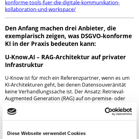
konforme-tools-fuer-die-digitale-kommunikation-
kollaboration-und-workspace/
Den Anfang machen drei Anbieter, die
exemplarisch zeigen, was DSGVO-konforme
KI in der Praxis bedeuten kann:
U-Know.AI – RAG-Architektur auf privater
Infrastruktur
U-Know ist für mich ein Referenzpartner, wenn es um
KI-Architekturen geht, bei denen Datensouveränität
keine Verhandlungssache ist. Der Ansatz: Retrieval-
Augmented Generation (RAG) auf on-premise- oder
private-cloud-Infrastruktur, ohne dass
Unternehmensdaten die eigene Umgebung verlassen.
Für Kunden in regulierten Branchen – Gesundheit,
Medien, Finanzdienstleistungen – ist das kein Nice-to-
have, sondern Grundvoraussetzung. Ich setze U-Know
Diese Webseite verwendet Cookies