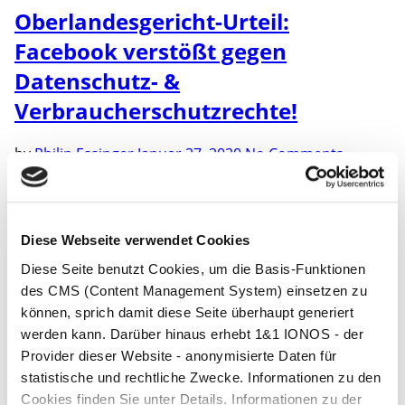
Oberlandesgericht-Urteil:
Facebook verstößt gegen
Datenschutz- &
Verbraucherschutzrechte!
by
Philip Essinger
Januar 27, 2020
No Comments
Am vergangenen Freitag (24.1.2020) hat das
Kammergericht Berlin (Oberlandesgericht) gegen die
wilden Praktiken von Facebook in folgenden Punkten
Diese Webseite verwendet Cookies
entschieden: Facebook verstößt mit seinen Privacy-
Voreinstellungen und in Teilen seiner
Diese Seite benutzt Cookies, um die Basis-Funktionen
Geschäftsbedingungen gegen die DSGVO und
des CMS (Content Management System) einsetzen zu
Verbraucherschutzrechte Facebook muss ein Opt-In
können, sprich damit diese Seite überhaupt generiert
für suchmaschinendurchsuchbare Profile und Feeds
werden kann. Darüber hinaus erhebt 1&1 IONOS - der
haben Facebook benötigt eine Einwilligung für die
Provider dieser Website - anonymisierte Daten für
Standortfreigabe in der Facebook-App Facebook […]
statistische und rechtliche Zwecke. Informationen zu den
Cookies finden Sie unter Details. Informationen zu der