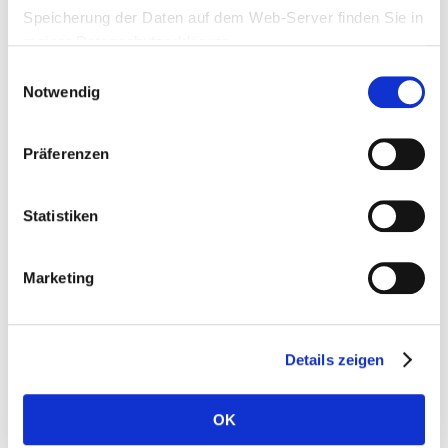
Neue Beiträge
Speicherung der Daten auf dem Web-Server finden Sie in
Artikel 50 der KI-Verordnung: Was muss im Blick
meiner Datenschutzerklärung.
behalten werden
Juli 29, 2026
Einwilligungsauswahl
KI & Datenschutz aus der Praxis – DSGVO-
Notwendig
konforme Tools
Mai 19, 2026
WhatsApp vs. Datenschutz – Stand 2026
Mai 19,
2026
Präferenzen
DSGVO-Datenschutz-konforme Tools für die
digitale Kommunikation, Kollaboration und
Statistiken
Workspace (Updated 5.2026)
Mai 19, 2026
Mehr digitale Souveränität für die EU: Frankreich
schafft Microsoft Teams und Zoom für Behörden
Marketing
ab!
Januar 28, 2026
Details zeigen
Archiv
OK
Juli 2026