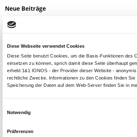
Neue Beiträge
Artikel 50 der KI-Verordnung: Was muss im Blick
behalten werden
Juli 29, 2026
KI & Datenschutz aus der Praxis – DSGVO-
konforme Tools
Mai 19, 2026
Diese Webseite verwendet Cookies
WhatsApp vs. Datenschutz – Stand 2026
Mai 19,
2026
Diese Seite benutzt Cookies, um die Basis-Funktionen de
DSGVO-Datenschutz-konforme Tools für die
einsetzen zu können, sprich damit diese Seite überhaupt ge
digitale Kommunikation, Kollaboration und
erhebt 1&1 IONOS - der Provider dieser Website - anonymisie
Workspace (Updated 5.2026)
Mai 19, 2026
rechtliche Zwecke. Informationen zu den Cookies finden Sie u
Mehr digitale Souveränität für die EU: Frankreich
Speicherung der Daten auf dem Web-Server finden Sie in me
schafft Microsoft Teams und Zoom für Behörden
ab!
Januar 28, 2026
Einwilligungsauswahl
Notwendig
Archiv
Präferenzen