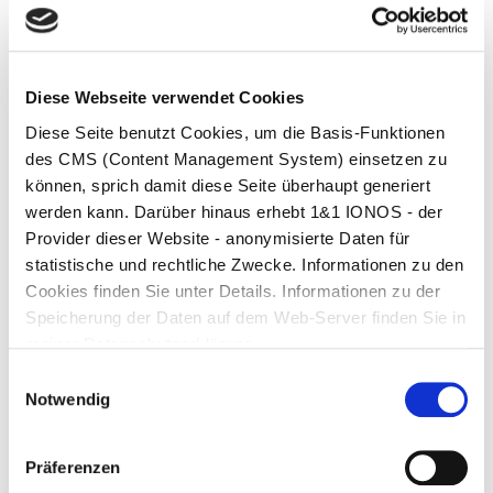
klar geurteilt, dass jeder Betreiber einer derartigen
Fanpage auch für Datenschutzverstöße seitens der
Plattform mit verantwortlich gemacht werden kann.
Auch dann, wenn er den Umgang von Facebook und
Co. mit den Nutzerdaten in der Praxis kaum oder gar
Diese Webseite verwendet Cookies
nicht beeinflussen kann.
Diese Seite benutzt Cookies, um die Basis-Funktionen
des CMS (Content Management System) einsetzen zu
Ein wichtiger Schritt für Sie als Betreiber ist es Ihre
können, sprich damit diese Seite überhaupt generiert
Kunden, Fans und Besucher über diese Rechtslage zu
informieren und dies sollten Sie in einer expliziten
werden kann. Darüber hinaus erhebt 1&1 IONOS - der
Datenschutzrichtlinie für den jeweiligen Social Media
Provider dieser Website - anonymisierte Daten für
Kanal tun.
statistische und rechtliche Zwecke. Informationen zu den
Cookies finden Sie unter Details. Informationen zu der
Wir werden weiterhin gespannt auf die ePrivacyVO
Speicherung der Daten auf dem Web-Server finden Sie in
warten (voraus. Ende 2019) und sehen die der Kampf
meiner Datenschutzerklärung.
„David gegen Goliath“ dann ausgehen wird.
Einwilligungsauswahl
About Philip Essinger
Notwendig
View all posts by Philip Essinger
|
Website
Präferenzen
Previous
Nicht-Ordnungsgemässe Facebook