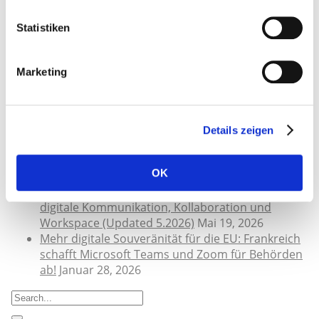
Fanpages müssen geschlossen werden!
7 Jahren
ago
Statistiken
Next
Datenschutz Link-Sammlung
7 Jahren ago
Neue Beiträge
Marketing
Artikel 50 der KI-Verordnung: Was muss im Blick
behalten werden
Juli 29, 2026
KI & Datenschutz aus der Praxis – DSGVO-
Details zeigen
konforme Tools
Mai 19, 2026
WhatsApp vs. Datenschutz – Stand 2026
Mai 19,
OK
2026
DSGVO-Datenschutz-konforme Tools für die
digitale Kommunikation, Kollaboration und
Workspace (Updated 5.2026)
Mai 19, 2026
Mehr digitale Souveränität für die EU: Frankreich
schafft Microsoft Teams und Zoom für Behörden
ab!
Januar 28, 2026