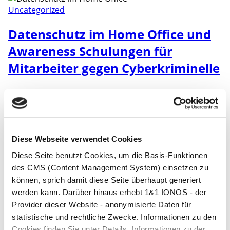
Uncategorized
Datenschutz im Home Office und
Awareness Schulungen für
Mitarbeiter gegen Cyberkriminelle
by
Philip Essinger
März 17, 2025
No Comments
Regeln und Grundlagen für ein sicheres und DSGVO-
konformes Home Office Ihrer Mitarbeiter Risiken
digitaler Arbeitswelten minimieren Die digitale
Diese Webseite verwendet Cookies
Arbeitswelt bietet viele Vorteile, aber auch Risiken. Um
Diese Seite benutzt Cookies, um die Basis-Funktionen
diese Risiken zu minimieren, ist es wichtig, dass
Unternehmen und Mitarbeiter die notwendigen
des CMS (Content Management System) einsetzen zu
Sicherheitsmaßnahmen ergreifen. Dazu gehören die
können, sprich damit diese Seite überhaupt generiert
Verwendung von sicheren Passwörtern, die
werden kann. Darüber hinaus erhebt 1&1 IONOS - der
regelmäßige Aktualisierung von Software und
Provider dieser Website - anonymisierte Daten für
Betriebssystemen […]
statistische und rechtliche Zwecke. Informationen zu den
Cookies finden Sie unter Details. Informationen zu der